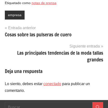
Etiquetado como
notas de prensa
empresa
Navegación
Entrada anterior
Cosas sobre las pulseras de cuero
de
entradas
Siguiente entrada
Las principales tendencias de la moda tallas
grandes
Deja una respuesta
Lo siento, debes estar
conectado
para publicar un
comentario.
Buscar: