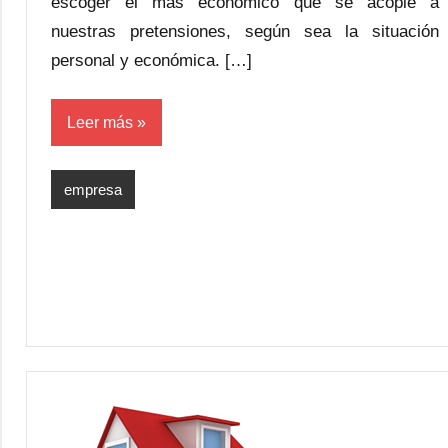
escoger el más económico que se acople a
nuestras pretensiones, según sea la situación
personal y económica. […]
Leer más
empresa