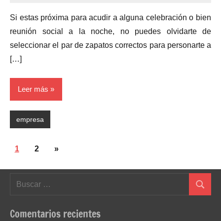
Si estas próxima para acudir a alguna celebración o bien
reunión social a la noche, no puedes olvidarte de
seleccionar el par de zapatos correctos para personarte a
[…]
Leer más
empresa
Paginación
Siguientes
1
2
»
de
entradas
entradas
Buscar:
Buscar
Comentarios recientes