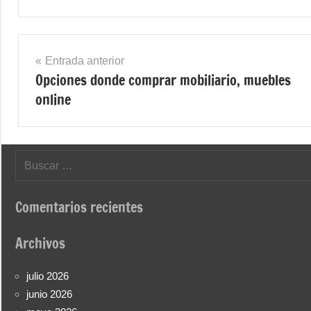
Navegación
Entrada anterior
Opciones donde comprar mobiliario, muebles
de
online
entradas
Buscar:
Comentarios recientes
Archivos
julio 2026
junio 2026