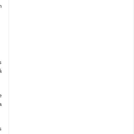
n
s
á
e
a
s