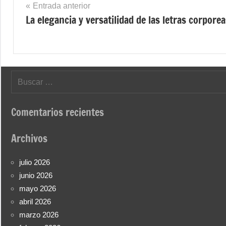
Navegación
Entrada anterior
La elegancia y versatilidad de las letras corpore
de
entradas
Buscar:
Comentarios recientes
Archivos
julio 2026
junio 2026
mayo 2026
abril 2026
marzo 2026