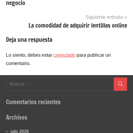
negocio
entradas
Siguiente entrada
La comodidad de adquirir lentillas online
Deja una respuesta
Lo siento, debes estar
conectado
para publicar un
comentario.
Buscar:
Buscar
Comentarios recientes
Archivos
julio 2026