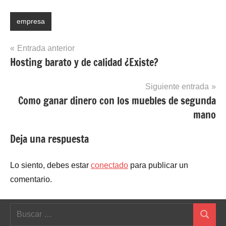
empresa
Navegación
Entrada anterior
Hosting barato y de calidad ¿Existe?
de
entradas
Siguiente entrada
Como ganar dinero con los muebles de segunda
mano
Deja una respuesta
Lo siento, debes estar
conectado
para publicar un
comentario.
Buscar:
Buscar