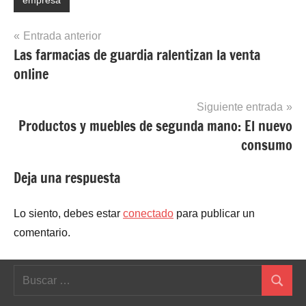
Navegación
Entrada anterior
Las farmacias de guardia ralentizan la venta
de
online
entradas
Siguiente entrada
Productos y muebles de segunda mano: El nuevo
consumo
Deja una respuesta
Lo siento, debes estar
conectado
para publicar un
comentario.
Buscar:
Buscar