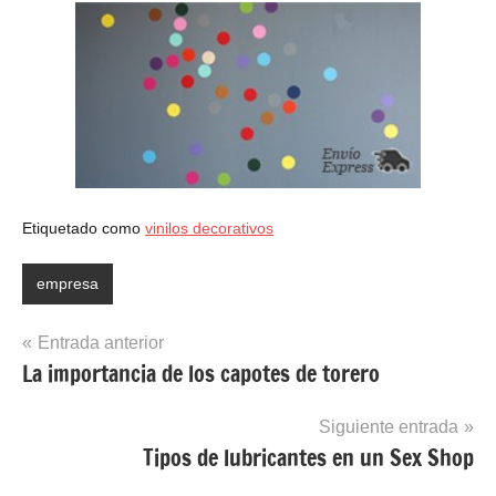
Etiquetado como
vinilos decorativos
empresa
Navegación
Entrada anterior
La importancia de los capotes de torero
de
entradas
Siguiente entrada
Tipos de lubricantes en un Sex Shop