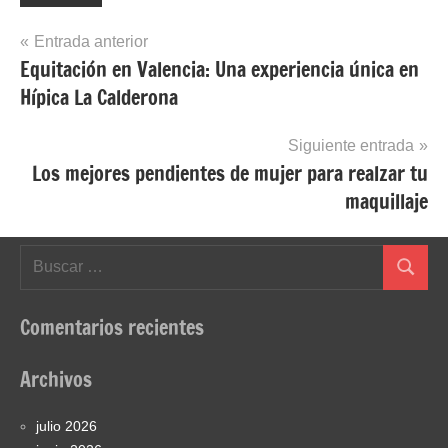
Navegación
Entrada anterior
Equitación en Valencia: Una experiencia única en
de
Hípica La Calderona
entradas
Siguiente entrada
Los mejores pendientes de mujer para realzar tu
maquillaje
Buscar:
Buscar
Comentarios recientes
Archivos
julio 2026