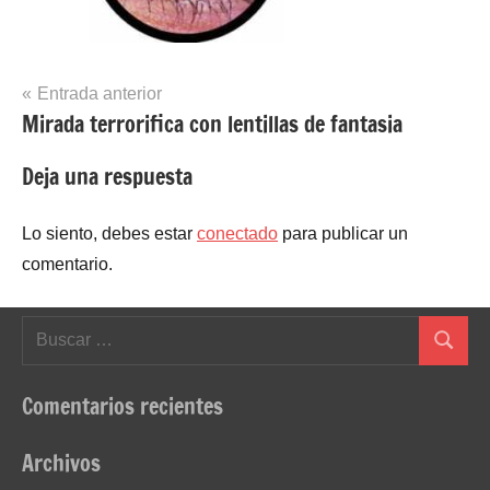
Navegación
Entrada anterior
Mirada terrorifica con lentillas de fantasia
de
entradas
Deja una respuesta
Lo siento, debes estar
conectado
para publicar un
comentario.
Buscar:
Buscar
Comentarios recientes
Archivos