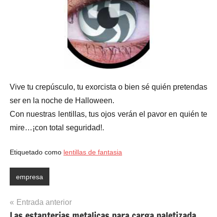
Vive tu crepúsculo, tu exorcista o bien sé quién pretendas
ser en la noche de Halloween.
Con nuestras lentillas, tus ojos verán el pavor en quién te
mire…¡con total seguridad!.
Etiquetado como
lentillas de fantasia
empresa
Navegación
Entrada anterior
Las estanterias metalicas para carga paletizada