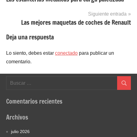
de
entradas
Siguiente entrada
Las mejores maquetas de coches de Renault
Deja una respuesta
Lo siento, debes estar
conectado
para publicar un
comentario.
Buscar:
Buscar
Comentarios recientes
Archivos
julio 2026