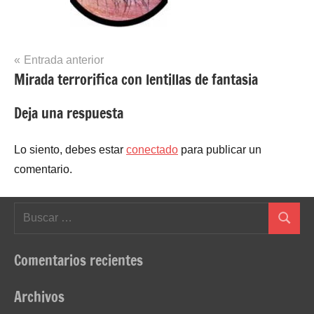
Navegación
Entrada anterior
Mirada terrorifica con lentillas de fantasia
de
entradas
Deja una respuesta
Lo siento, debes estar
conectado
para publicar un
comentario.
Buscar:
Buscar
Comentarios recientes
Archivos