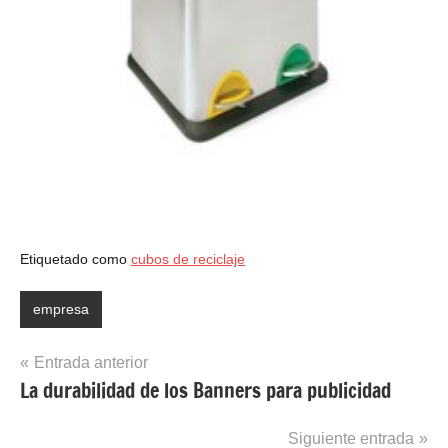
Etiquetado como
cubos de reciclaje
empresa
Navegación
Entrada anterior
La durabilidad de los Banners para publicidad
de
entradas
Siguiente entrada