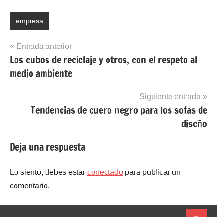
empresa
Navegación
Entrada anterior
Los cubos de reciclaje y otros, con el respeto al
de
medio ambiente
entradas
Siguiente entrada
Tendencias de cuero negro para los sofas de
diseño
Deja una respuesta
Lo siento, debes estar
conectado
para publicar un
comentario.
Buscar: