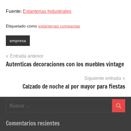
Fuente:
Estanterias Industriales
Etiquetado como
estanterias compactas
empresa
Navegación
Entrada anterior
Autenticas decoraciones con los muebles vintage
de
entradas
Siguiente entrada
Calzado de noche al por mayor para fiestas
Buscar:
Buscar
Comentarios recientes