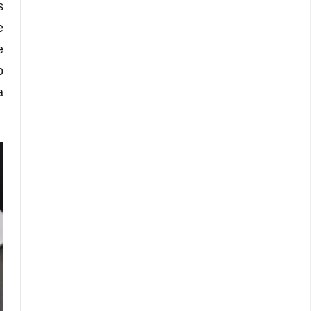
s
e
e
o
a