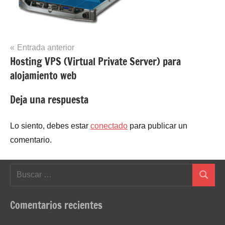
Navegación
Entrada anterior
Hosting VPS (Virtual Private Server) para
de
alojamiento web
entradas
Deja una respuesta
Lo siento, debes estar
conectado
para publicar un
comentario.
Buscar:
Buscar
Comentarios recientes