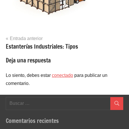
Navegación
Entrada anterior
Estanterías Industriales: Tipos
de
entradas
Deja una respuesta
Lo siento, debes estar
conectado
para publicar un
comentario.
Buscar:
Buscar
Comentarios recientes