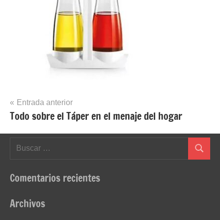
Navegación
Entrada anterior
Todo sobre el Táper en el menaje del hogar
de
entradas
Buscar:
Buscar
Comentarios recientes
Archivos