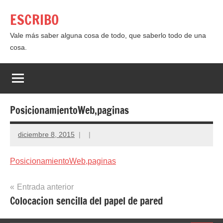
Saltar
ESCRIBO
al
contenido
Vale más saber alguna cosa de todo, que saberlo todo de una
cosa.
PosicionamientoWeb,paginas
diciembre 8, 2015
PosicionamientoWeb,paginas
Navegación
Entrada anterior
Colocacion sencilla del papel de pared
de
entradas