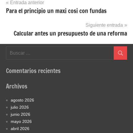
Navegación
Entrada anterior
Para el principio un maxi cosi con fundas
de
entradas
Siguiente entrada
Calcular antes un presupuesto de una reforma
Buscar:
Buscar
Comentarios recientes
Archivos
agosto 2026
julio 2026
junio 2026
mayo 2026
abril 2026