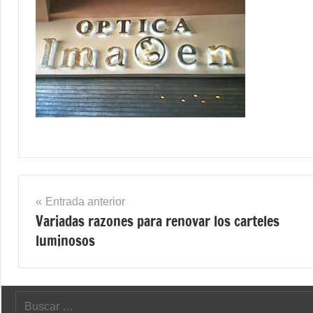
Navegación
Entrada anterior
Variadas razones para renovar los carteles
de
luminosos
entradas
Buscar: