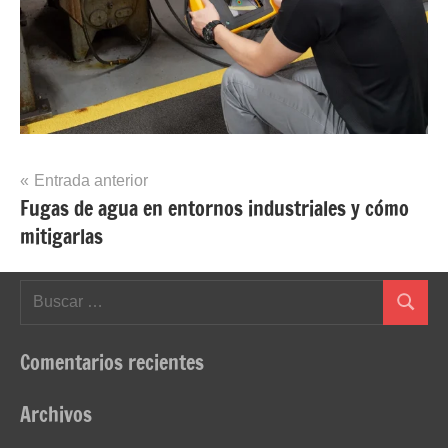
Navegación
Entrada anterior
Fugas de agua en entornos industriales y cómo
de
mitigarlas
entradas
Buscar:
Buscar
Comentarios recientes
Archivos