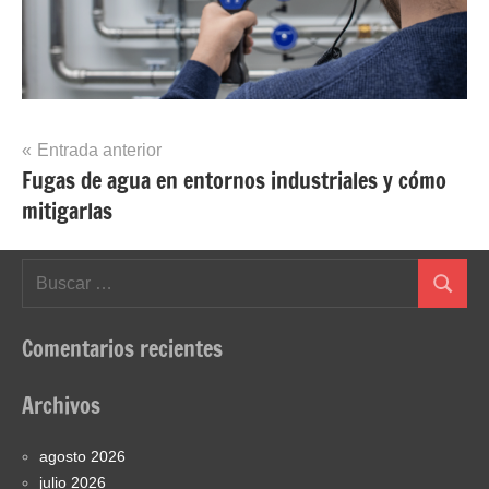
Navegación
Entrada anterior
Fugas de agua en entornos industriales y cómo
de
mitigarlas
entradas
Buscar:
Buscar
Comentarios recientes
Archivos
agosto 2026
julio 2026