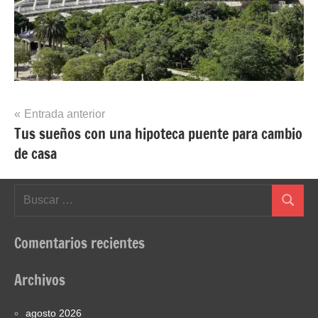
Navegación
Entrada anterior
Tus sueños con una hipoteca puente para cambio
de
de casa
entradas
Buscar:
Buscar
Comentarios recientes
Archivos
agosto 2026