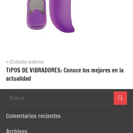
Navegación
Entrada anterior
TIPOS DE VIBRADORES: Conoce los mejores en la
de
actualidad
entradas
Buscar:
Buscar
Comentarios recientes
Archivos