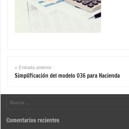
Navegación
Entrada anterior
Simplificación del modelo 036 para Hacienda
de
entradas
Buscar:
Comentarios recientes