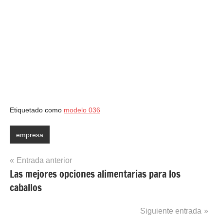
Etiquetado como
modelo 036
empresa
Navegación
Entrada anterior
Las mejores opciones alimentarias para los
de
caballos
entradas
Siguiente entrada