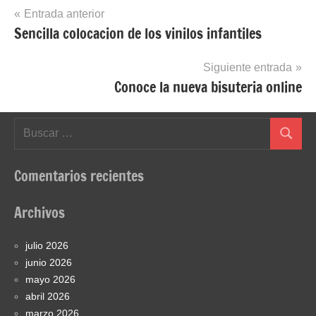
Navegación
Entrada anterior
Sencilla colocacion de los vinilos infantiles
de
entradas
Siguiente entrada
Conoce la nueva bisuteria online
Buscar:
Buscar
Comentarios recientes
Archivos
julio 2026
junio 2026
mayo 2026
abril 2026
marzo 2026