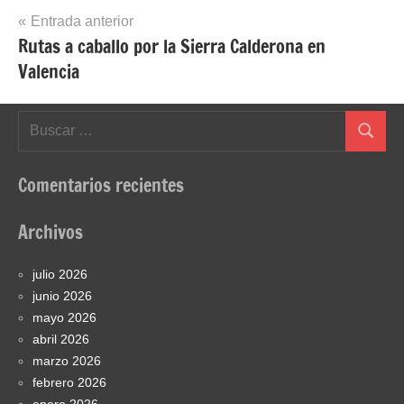
Navegación
Entrada anterior
Rutas a caballo por la Sierra Calderona en
de
Valencia
entradas
Buscar:
Buscar
Comentarios recientes
Archivos
julio 2026
junio 2026
mayo 2026
abril 2026
marzo 2026
febrero 2026
enero 2026