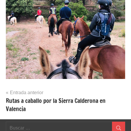
Navegación
Entrada anterior
Rutas a caballo por la Sierra Calderona en
de
Valencia
entradas
Buscar: