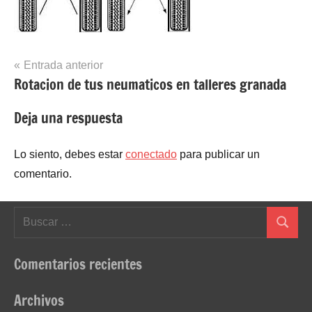
Navegación
Entrada anterior
Rotacion de tus neumaticos en talleres granada
de
entradas
Deja una respuesta
Lo siento, debes estar
conectado
para publicar un
comentario.
Buscar:
Buscar
Comentarios recientes
Archivos