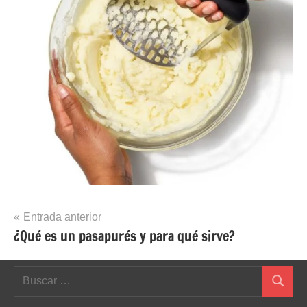
Navegación
Entrada anterior
¿Qué es un pasapurés y para qué sirve?
de
entradas
Buscar:
Buscar