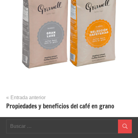
Navegación
Entrada anterior
Propiedades y beneficios del café en grano
de
entradas
Buscar:
Buscar