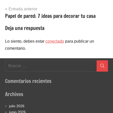
Navegación
Entrada anterior
Papel de pared: 7 ideas para decorar tu casa
de
entradas
Deja una respuesta
Lo siento, debes estar
conectado
para publicar un
comentario.
Buscar:
Buscar
Comentarios recientes
Archivos
julio 2026
junio 2026