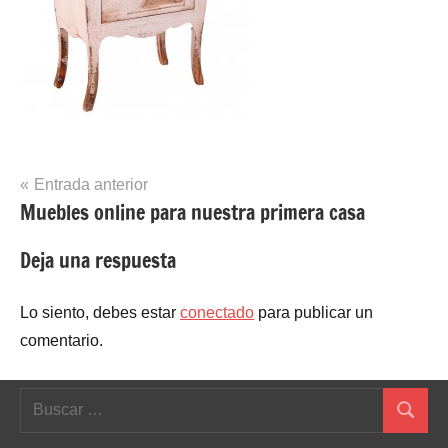
Navegación
Entrada anterior
Muebles online para nuestra primera casa
de
entradas
Deja una respuesta
Lo siento, debes estar
conectado
para publicar un
comentario.
Buscar:
Buscar