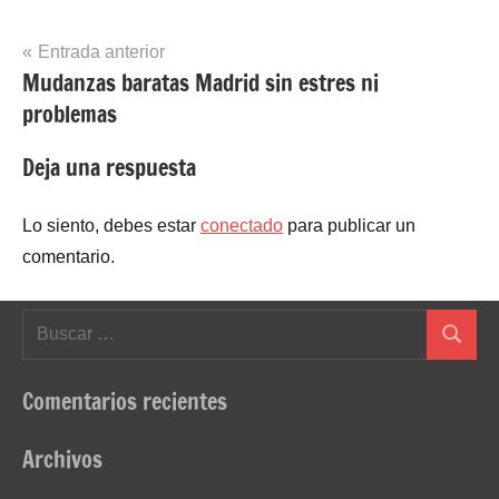
Navegación
Entrada anterior
Mudanzas baratas Madrid sin estres ni
de
problemas
entradas
Deja una respuesta
Lo siento, debes estar
conectado
para publicar un
comentario.
Buscar:
Buscar
Comentarios recientes
Archivos