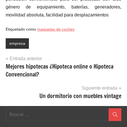
género de equipamiento, baterías, generadores,
movilidad absoluta, facilidad para desplazamientos
Etiquetado como
maquetas de coches
empresa
Navegación
Entrada anterior
Mejores hipotecas ¿Hipoteca online o Hipoteca
de
Convencional?
entradas
Siguiente entrada
Un dormitorio con muebles vintage
Buscar:
Buscar