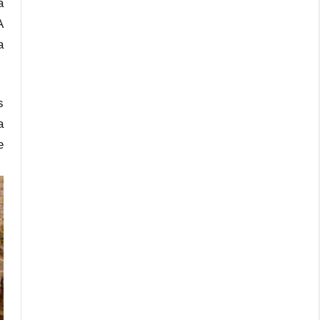
a
A
a
s
a
e