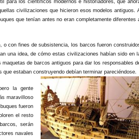
il para los científicos modernos e historiadores, que ahor
uellas civilizaciones que hicieron esos modelos antiguos. 
buques que tenían antes no eran completamente diferentes 
o, o con fines de subsistencia, los barcos fueron construido
an una idea, de cómo estas civilizaciones habían sido en l
s maquetas de barcos antiguos para dar los responsables d
es que estaban construyendo debían terminar pareciéndose.
pero la gente
ás maravilloso
s buques fueron
loren el resto
barcos, serán
ctores navales