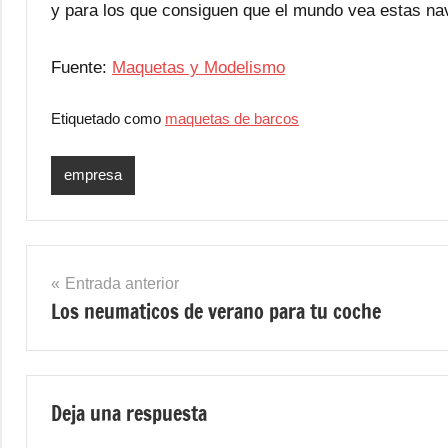
y para los que consiguen que el mundo vea estas na
Fuente:
Maquetas y Modelismo
Etiquetado como
maquetas de barcos
empresa
Navegación
Entrada anterior
Los neumaticos de verano para tu coche
de
entradas
Deja una respuesta