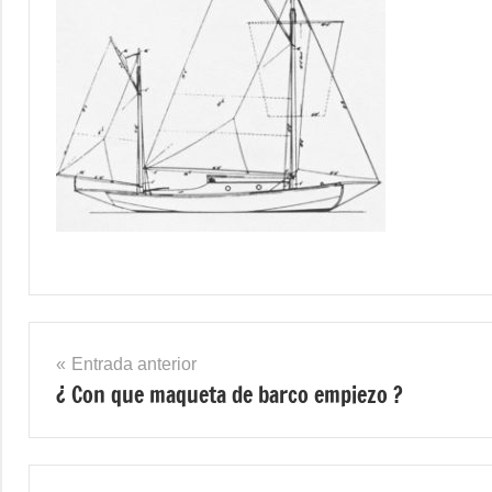
Navegación
Entrada anterior
¿ Con que maqueta de barco empiezo ?
de
entradas