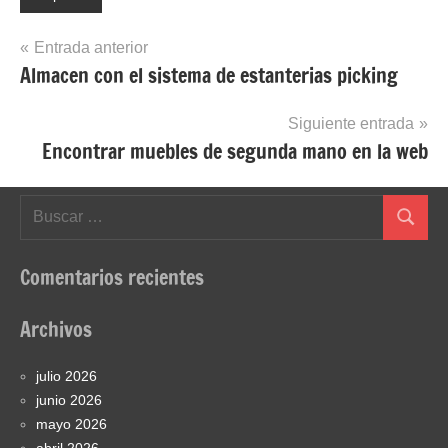
Navegación
Entrada anterior
Almacen con el sistema de estanterias picking
de
entradas
Siguiente entrada
Encontrar muebles de segunda mano en la web
Buscar:
Buscar
Comentarios recientes
Archivos
julio 2026
junio 2026
mayo 2026
abril 2026