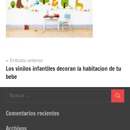
Navegación
Entrada anterior
Los vinilos infantiles decoran la habitacion de tu
de
bebe
entradas
Buscar:
Buscar
Comentarios recientes
Archivos