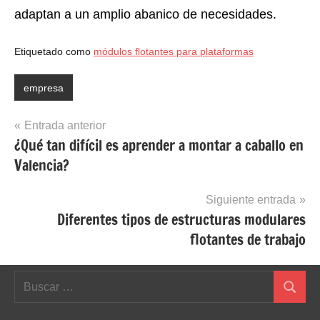
adaptan a un amplio abanico de necesidades.
Etiquetado como
módulos flotantes para plataformas
empresa
Navegación
Entrada anterior
¿Qué tan difícil es aprender a montar a caballo en
de
Valencia?
entradas
Siguiente entrada
Diferentes tipos de estructuras modulares
flotantes de trabajo
Buscar:
Buscar