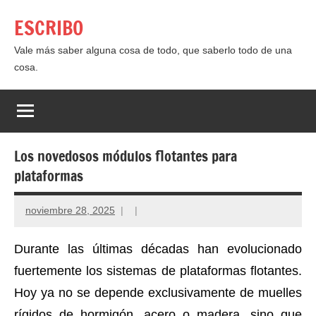
Saltar
ESCRIBO
al
contenido
Vale más saber alguna cosa de todo, que saberlo todo de una
cosa.
Los novedosos módulos flotantes para
plataformas
noviembre 28, 2025
Durante las últimas décadas han evolucionado
fuertemente los sistemas de plataformas flotantes.
Hoy ya no se depende exclusivamente de muelles
rígidos de hormigón, acero o madera, sino que