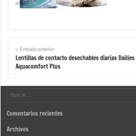
Navegación
Entrada anterior
Lentillas de contacto desechables diarias Dailies
de
Aquacomfort Plus
entradas
Buscar:
Comentarios recientes
Archivos