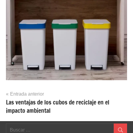
Navegación
Entrada anterior
Las ventajas de los cubos de reciclaje en el
de
impacto ambiental
entradas
Buscar: