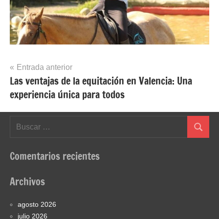
Navegación
Entrada anterior
Las ventajas de la equitación en Valencia: Una
de
experiencia única para todos
entradas
Buscar:
Buscar
Comentarios recientes
Archivos
agosto 2026
julio 2026