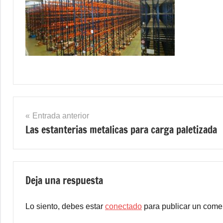
Navegación
Entrada anterior
Las estanterias metalicas para carga paletizada
de
entradas
Deja una respuesta
Lo siento, debes estar
conectado
para publicar un comen