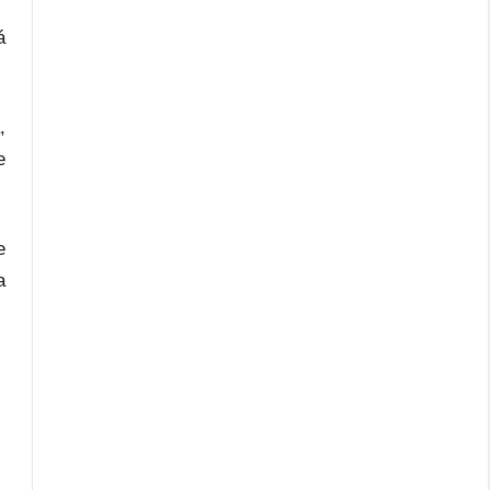
á
,
e
e
a