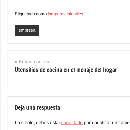
Etiquetado como
lamparas infantiles
empresa
Navegación
Entrada anterior
Utensilios de cocina en el menaje del hogar
de
entradas
Deja una respuesta
Lo siento, debes estar
conectado
para publicar un comen