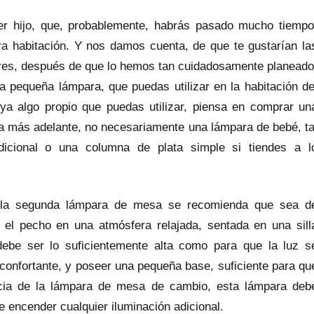
er hijo, que, probablemente, habrás pasado mucho tiempo
ra habitación. Y nos damos cuenta, de que te gustarían la
ores, después de que lo hemos tan cuidadosamente planeado
a pequeña lámpara, que puedas utilizar en la habitación de
ya algo propio que puedas utilizar, piensa en comprar un
asa más adelante, no necesariamente una lámpara de bebé, ta
dicional o una columna de plata simple si tiendes a l
, la segunda lámpara de mesa se recomienda que sea d
el pecho en una atmósfera relajada, sentada en una sill
ebe ser lo suficientemente alta como para que la luz s
onfortante, y poseer una pequeña base, suficiente para qu
ncia de la lámpara de mesa de cambio, esta lámpara deb
ue encender cualquier iluminación adicional.