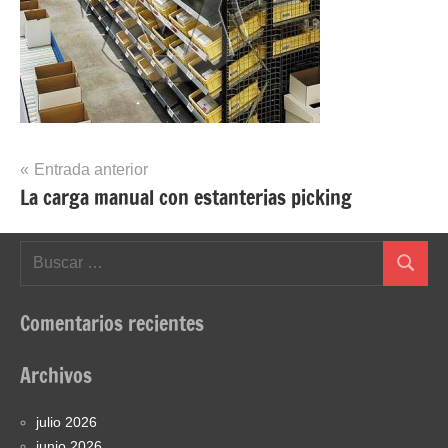
Navegación
Entrada anterior
La carga manual con estanterias picking
de
entradas
Buscar:
Buscar
Comentarios recientes
Archivos
julio 2026
junio 2026