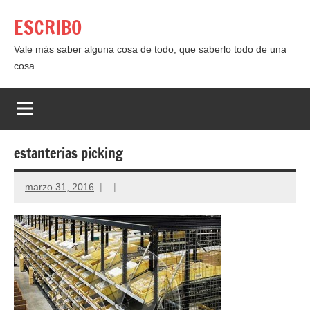
Saltar
ESCRIBO
al
contenido
Vale más saber alguna cosa de todo, que saberlo todo de una
cosa.
estanterias picking
marzo 31, 2016